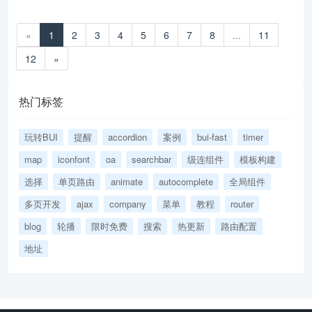
«
1
2
3
4
5
6
7
8
...
11
12
»
热门标签
玩转BUI
提醒
accordion
案例
bui-fast
timer
map
iconfont
oa
searchbar
级连组件
模板构建
选择
单页路由
animate
autocomplete
全局组件
多页开发
ajax
company
菜单
教程
router
blog
轮播
限时免费
搜索
热更新
路由配置
地址