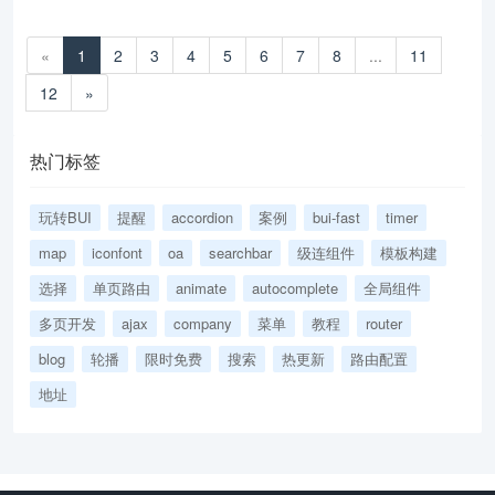
«
1
2
3
4
5
6
7
8
...
11
12
»
热门标签
玩转BUI
提醒
accordion
案例
bui-fast
timer
map
iconfont
oa
searchbar
级连组件
模板构建
选择
单页路由
animate
autocomplete
全局组件
多页开发
ajax
company
菜单
教程
router
blog
轮播
限时免费
搜索
热更新
路由配置
地址