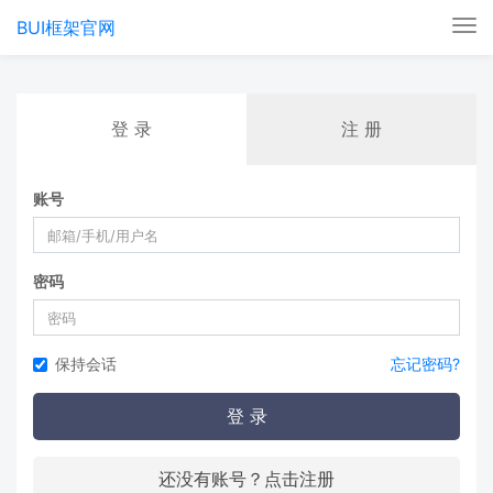
BUI框架官网
Tog
nav
登 录
注 册
账号
密码
保持会话
忘记密码?
登 录
还没有账号？点击注册