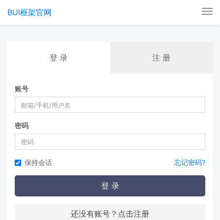
BUI框架官网
Tog
nav
登 录
注 册
账号
密码
保持会话
忘记密码?
登 录
还没有账号？点击注册