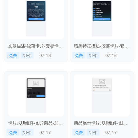
文章描述-段落卡片-套餐卡片
暗黑特征描述-段落卡片-套餐
展示UI组件-card-paragraph
卡片展示UI组件-card-keys-
07-18
07-18
免费
组件
免费
组件
dark
卡片式UI组件-图片商品-加入
商品展示卡片式UI组件-图片
购物车-card-cart
商品-card-goods
07-17
07-17
免费
组件
免费
组件