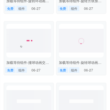
加载等待组件-旋转环动画交
加载等待组件-旋转方块加载
互loading-ring-rotate
动画交互loading-square
06-27
06-27
免费
组件
免费
组件
加载等待组件-撞球动画交互
加载等待组件-旋转球动画交
loading-balls
互loading-ring-ball
06-27
06-27
免费
组件
免费
组件