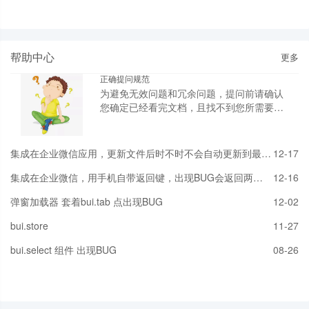
帮助中心
更多
正确提问规范
为避免无效问题和冗余问题，提问前请确认
您确定已经看完文档，且找不到您所需要的
内容；您确定已有的问题没有您的答案；您
确定搜索（谷歌，百度，必应）不能解决你
的问题；您确定已经按您的尝试无法解决问
集成在企业微信应用，更新文件后时不时不会自动更新到最新的版本HTML或JS，需清楚企业微信缓存并退出才可以
12-17
题；
集成在企业微信，用手机自带返回键，出现BUG会返回两次上次页面
12-16
弹窗加载器 套着bui.tab 点出现BUG
12-02
bui.store
11-27
bui.select 组件 出现BUG
08-26