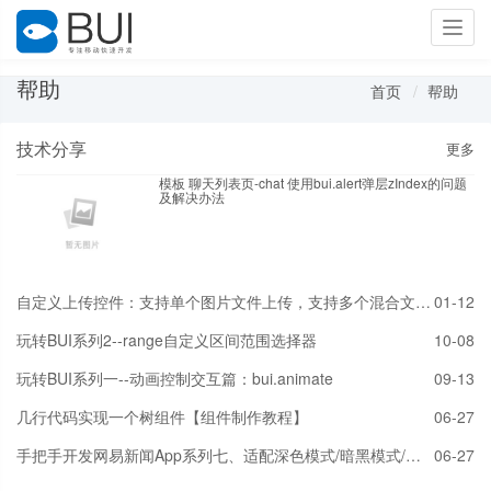
Toggl
navig
帮助
首页
帮助
技术分享
更多
模板 聊天列表页-chat 使用bui.alert弹层zIndex的问题
及解决办法
自定义上传控件：支持单个图片文件上传，支持多个混合文件上传
01-12
玩转BUI系列2--range自定义区间范围选择器
10-08
玩转BUI系列一--动画控制交互篇：bui.animate
09-13
几行代码实现一个树组件【组件制作教程】
06-27
手把手开发网易新闻App系列七、适配深色模式/暗黑模式/夜间模式/换肤
06-27