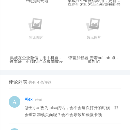
正确提问规范
集成在企业微信应用，更新文
件后时不时不会自动更新到最
新的版本HTML或JS，需清楚
企业微信缓存并退出才可以
集成在企业微信，用手机自带
弹窗加载器 套着bui.tab 点出
返回键，出现BUG会返回两次
现BUG
上次页面
评论列表
共有
4
条评论
Alex
1年前
@王小o 改为false的话，会不会每次打开的时候，都
会重新加载页面呢？会不会导致加载慢卡顿