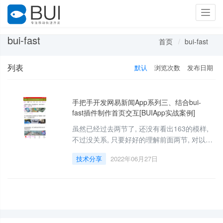
Toggl
navig
bui-fast
首页
bui-fast
列表
默认
浏览次数
发布日期
手把手开发网易新闻App系列三、结合bui-
fast插件制作首页交互[BUIApp实战案例]
虽然已经过去两节了, 还没有看出163的模样,
不过没关系, 只要好好的理解前面两节, 对以后
的开发会有很大帮助. 这一节我们会结合编辑器
技术分享
2022年06月27日
插件bui-fast来制作163的首页交互, 包含选项
卡切换,下拉刷新,滚动加载等操作.