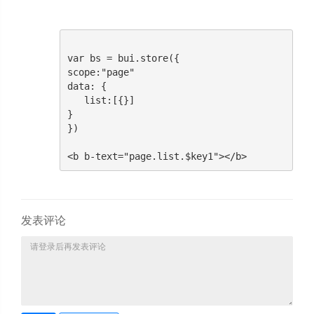
var bs = bui.store({

scope:"page"

data: {

   list:[{}]

}

})

<b b-text="page.list.$key1"></b>
发表评论