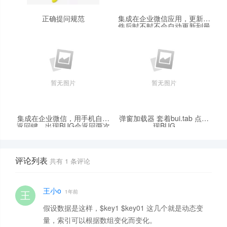
正确提问规范
集成在企业微信应用，更新文
件后时不时不会自动更新到最
新的版本HTML或JS，需清楚
企业微信缓存并退出才可以
集成在企业微信，用手机自带
弹窗加载器 套着bui.tab 点出
返回键，出现BUG会返回两次
现BUG
上次页面
评论列表
共有
1
条评论
王小o
1年前
假设数据是这样，$key1 $key01 这几个就是动态变
量，索引可以根据数组变化而变化。