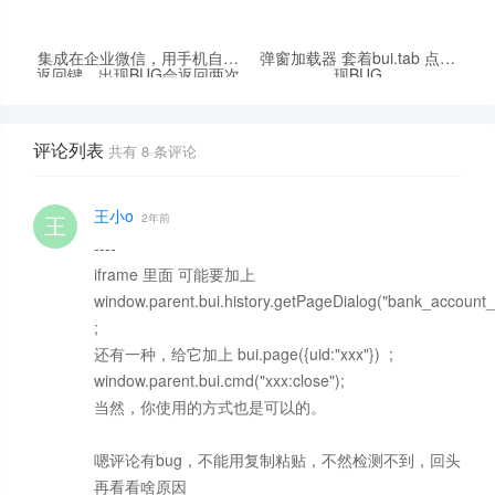
集成在企业微信，用手机自带
弹窗加载器 套着bui.tab 点出
返回键，出现BUG会返回两次
现BUG
上次页面
评论列表
共有
8
条评论
王小o
2年前
----
iframe 里面 可能要加上
window.parent.bui.history.getPageDialog("bank_account_s
;
还有一种，给它加上 bui.page({uid:"xxx"}) ;
window.parent.bui.cmd("xxx:close");
当然，你使用的方式也是可以的。
嗯评论有bug，不能用复制粘贴，不然检测不到，回头
再看看啥原因