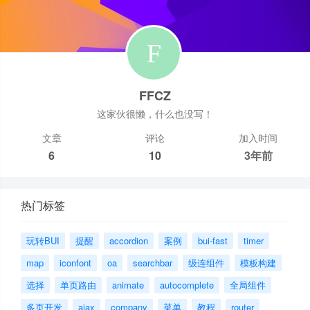
FFCZ
这家伙很懒，什么也没写！
文章
评论
加入时间
6
10
3年前
热门标签
玩转BUI
提醒
accordion
案例
bui-fast
timer
map
iconfont
oa
searchbar
级连组件
模板构建
选择
单页路由
animate
autocomplete
全局组件
多页开发
ajax
company
菜单
教程
router