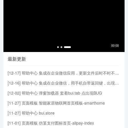
最新更新
[
12-17
]
帮助中心
集成在企业微信应用，更新文件后时不时不会自动更新到最新的版本HTML或JS，需清楚企业微信缓存并退出才可以
[
12-16
]
帮助中心
集成在企业微信，用手机自带返回键，出现BUG会返回两次上次页面
[
12-02
]
帮助中心
弹窗加载器 套着bui.tab 点出现BUG
[
11-27
]
页面模板
智能家居物联网首页模板-smarthome
[
11-27
]
帮助中心
bui.store
[
11-01
]
页面模板
仿某支付图标首页-alipay-index