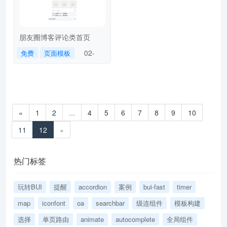
朋友圈博客评论类首页
02-
免费
页面模板
17
«
1
2
...
4
5
6
7
8
9
10
11
12
»
热门标签
玩转BUI
提醒
accordion
案例
bui-fast
timer
map
iconfont
oa
searchbar
级连组件
模板构建
选择
单页路由
animate
autocomplete
全局组件